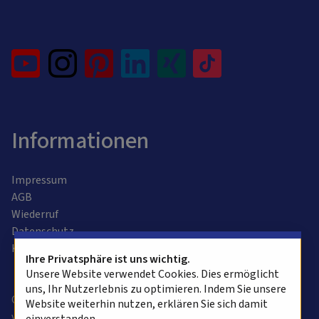
Informationen
Impressum
AGB
Wiederruf
Datenschutz
Kontaktformular
Ihre Privatsphäre ist uns wichtig.
Unsere Website verwendet Cookies. Dies ermöglicht
uns, Ihr Nutzerlebnis zu optimieren. Indem Sie unsere
Copyright © 2025 alvasys automation ag. Alle Rechte
Website weiterhin nutzen, erklären Sie sich damit
vorbehalten.