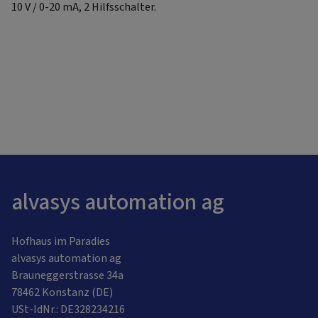
10 V / 0-20 mA, 2 Hilfsschalter.
alvasys automation ag
Hofhaus im Paradies
alvasys automation ag
Brauneggerstrasse 34a
78462 Konstanz (DE)
USt-IdNr.: DE328234216