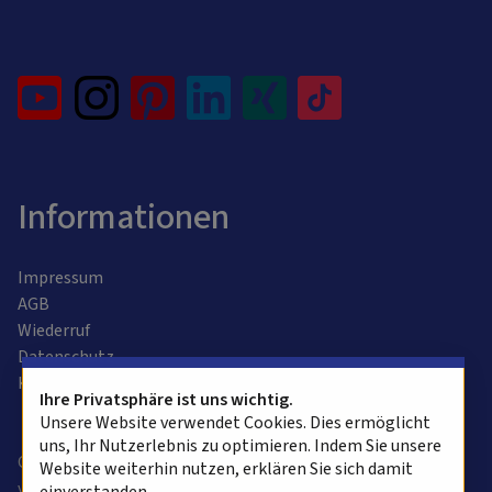
Informationen
Impressum
AGB
Wiederruf
Datenschutz
Kontaktformular
Ihre Privatsphäre ist uns wichtig.
Unsere Website verwendet Cookies. Dies ermöglicht
uns, Ihr Nutzerlebnis zu optimieren. Indem Sie unsere
Copyright © 2025 alvasys automation ag. Alle Rechte
Website weiterhin nutzen, erklären Sie sich damit
vorbehalten.