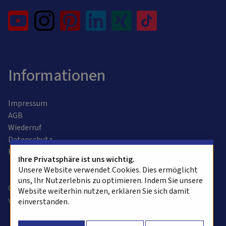
Informationen
Impressum
AGB
Wiederruf
Datenschutz
Kontaktformular
Ihre Privatsphäre ist uns wichtig.
Unsere Website verwendet Cookies. Dies ermöglicht
uns, Ihr Nutzerlebnis zu optimieren. Indem Sie unsere
Copyright © 2025 alvasys automation ag. Alle Rechte
Website weiterhin nutzen, erklären Sie sich damit
vorbehalten.
einverstanden.