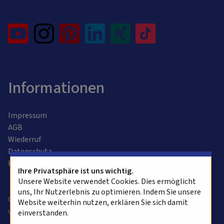
Informationen
Impressum
AGB
Wiederruf
Datenschutz
Kontaktformular
Ihre Privatsphäre ist uns wichtig.
Unsere Website verwendet Cookies. Dies ermöglicht
uns, Ihr Nutzerlebnis zu optimieren. Indem Sie unsere
Copyright © 2025 alvasys automation ag. Alle Rechte
Website weiterhin nutzen, erklären Sie sich damit
vorbehalten.
einverstanden.