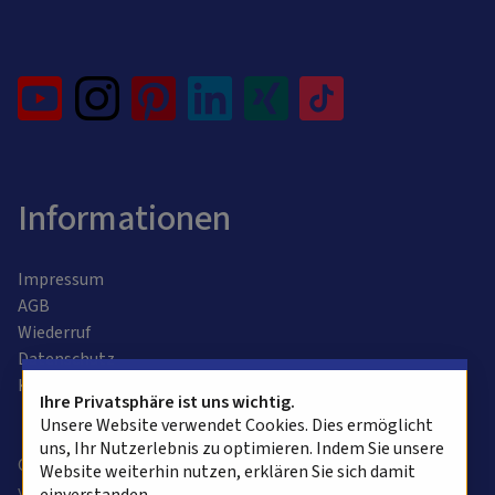
Informationen
Impressum
AGB
Wiederruf
Datenschutz
Kontaktformular
Ihre Privatsphäre ist uns wichtig.
Unsere Website verwendet Cookies. Dies ermöglicht
uns, Ihr Nutzerlebnis zu optimieren. Indem Sie unsere
Copyright © 2025 alvasys automation ag. Alle Rechte
Website weiterhin nutzen, erklären Sie sich damit
vorbehalten.