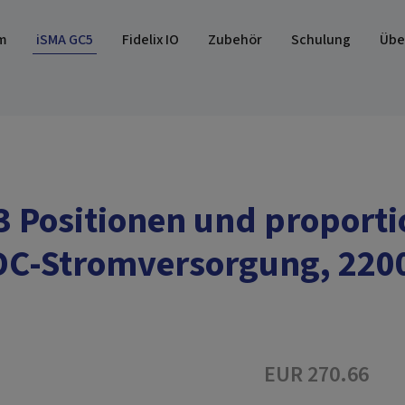
m
iSMA GC5
Fidelix IO
Zubehör
Schulung
Übe
3 Positionen und proporti
DC-Stromversorgung, 2200
EUR 270.66