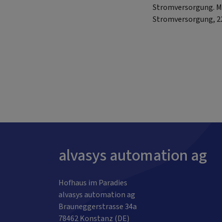
Stromversorgung. MV
Stromversorgung, 22
alvasys automation ag
Hofhaus im Paradies
alvasys automation ag
Brauneggerstrasse 34a
78462 Konstanz (DE)