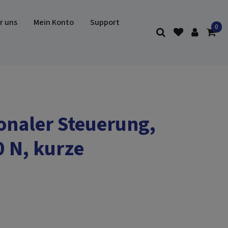
r uns
Mein Konto
Support
onaler Steuerung,
 N, kurze