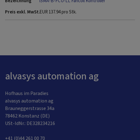
iSMA-B-FCU-LL Fancoil Kontroller
EUR
137.94
pro Stk.
alvasys automation ag
Hofhaus im Paradies
alvasys automation ag
Brauneggerstrasse 34a
78462 Konstanz (DE)
USt-IdNr.: DE328234216
+41 (0)44 261 00 70