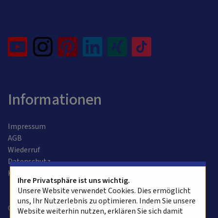
Informationen
Impressum
AGB
Wiederruf
Datenschutz
Kontaktformular
Ihre Privatsphäre ist uns wichtig.
Unsere Website verwendet Cookies. Dies ermöglicht
uns, Ihr Nutzerlebnis zu optimieren. Indem Sie unsere
Copyright © 2025 alvasys automation ag. Alle Rechte
Website weiterhin nutzen, erklären Sie sich damit