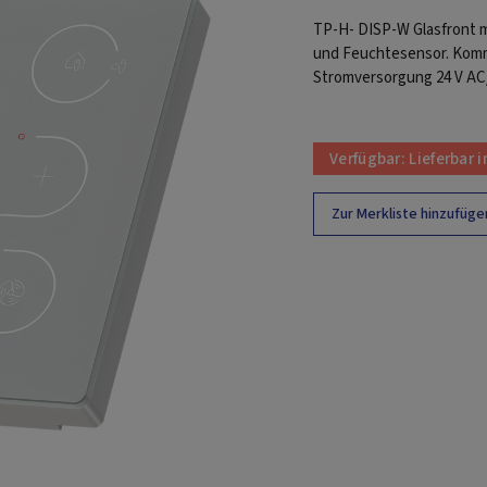
TP-H- DISP-W Glasfront m
und Feuchtesensor. Kom
Stromversorgung 24 V AC
Verfügbar:
Lieferbar 
Zur Merkliste hinzufüge