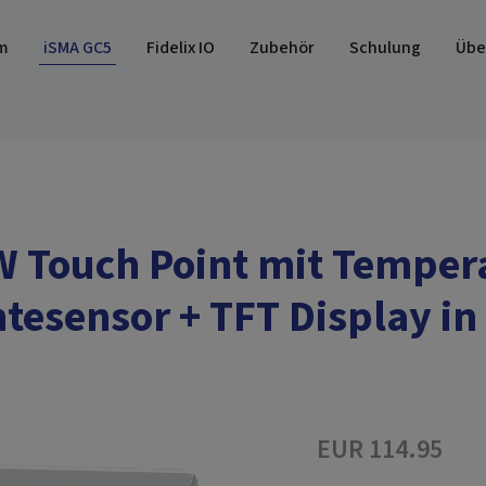
m
iSMA GC5
Fidelix IO
Zubehör
Schulung
Übe
 Touch Point mit Temper
tesensor + TFT Display in
EUR 114.95