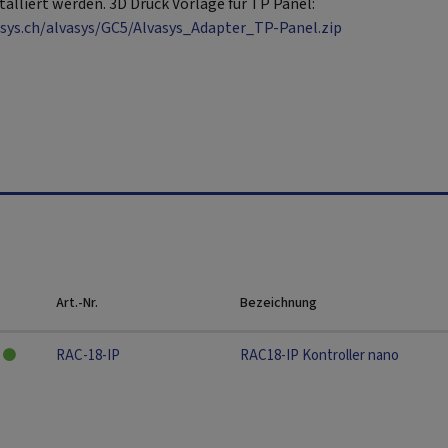
lliert werden. 3D Druck Vorlage für TP Panel:
vasys.ch/alvasys/GC5/Alvasys_Adapter_TP-Panel.zip
Art.-Nr.
Bezeichnung
RAC-18-IP
RAC18-IP Kontroller nano