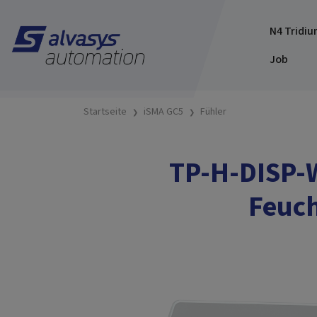
N4 Tridiu
Job
Startseite
iSMA GC5
Fühler
TP-H-DISP-W
Feuch