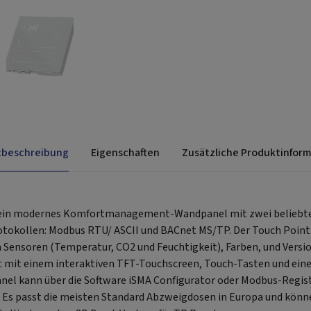
tbeschreibung
Eigenschaften
Zusätzliche Produktinfor
t ein modernes Komfortmanagement-Wandpanel mit zwei beliebte
kollen: Modbus RTU/ ASCII und BACnet MS/TP. Der Touch Point i
 Sensoren (Temperatur, CO2 und Feuchtigkeit), Farben, und Versi
ist mit einem interaktiven TFT-Touchscreen, Touch-Tasten und ein
anel kann über die Software iSMA Configurator oder Modbus-Regi
. Es passt die meisten Standard Abzweigdosen in Europa und könne