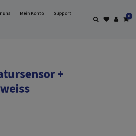
r uns
Mein Konto
Support
atursensor +
 weiss