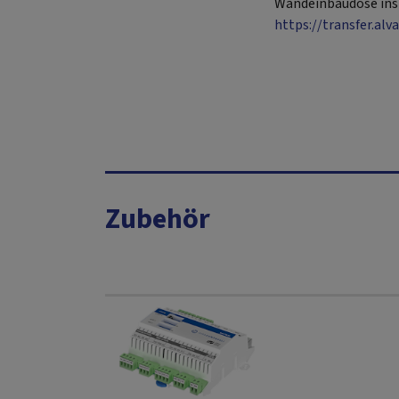
Wandeinbaudose insta
https://transfer.al
Zubehör