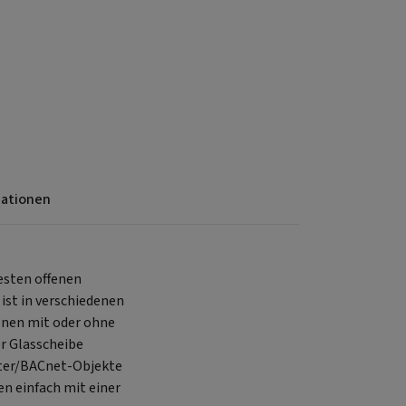
mationen
sten offenen
st in verschiedenen
onen mit oder ohne
er Glasscheibe
ster/BACnet-Objekte
n einfach mit einer