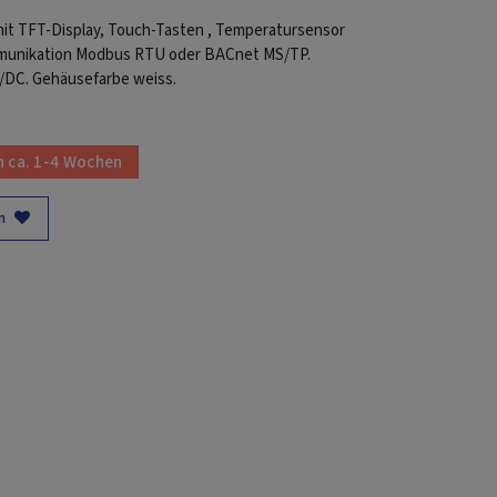
it TFT-Display, Touch-Tasten , Temperatursensor
munikation Modbus RTU oder BACnet MS/TP.
/DC. Gehäusefarbe weiss.
in ca. 1-4 Wochen
n