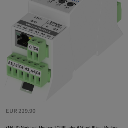
EUR 229.90
iSMA I/O Modul mit Modbus TCP/IP oder BACnet IP (mit Modbus