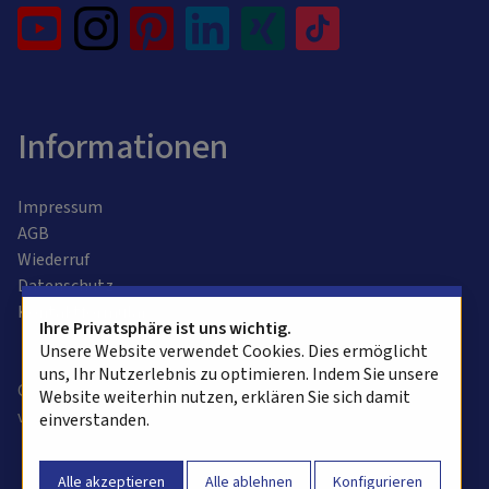
Informationen
Impressum
AGB
Wiederruf
Datenschutz
Kontaktformular
Ihre Privatsphäre ist uns wichtig.
Unsere Website verwendet Cookies. Dies ermöglicht
uns, Ihr Nutzerlebnis zu optimieren. Indem Sie unsere
Copyright © 2025 alvasys automation ag. Alle Rechte
Website weiterhin nutzen, erklären Sie sich damit
vorbehalten.
einverstanden.