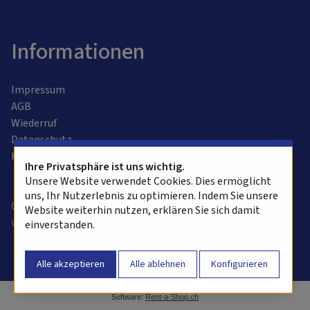
Informationen
Impressum
AGB
Wiederruf
Datenschutz
Kontaktformular
Ihre Privatsphäre ist uns wichtig.
Unsere Website verwendet Cookies. Dies ermöglicht
uns, Ihr Nutzerlebnis zu optimieren. Indem Sie unsere
Copyright © 2025 alvasys automation ag. Alle Rechte
Website weiterhin nutzen, erklären Sie sich damit
vorbehalten.
einverstanden.
Software:
Rent-a-Shop.ch