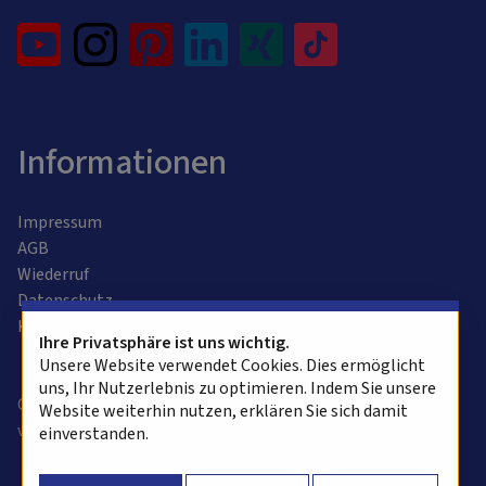
Informationen
Impressum
AGB
Wiederruf
Datenschutz
Kontaktformular
Ihre Privatsphäre ist uns wichtig.
Unsere Website verwendet Cookies. Dies ermöglicht
uns, Ihr Nutzerlebnis zu optimieren. Indem Sie unsere
Copyright © 2025 alvasys automation ag. Alle Rechte
Website weiterhin nutzen, erklären Sie sich damit
vorbehalten.
einverstanden.