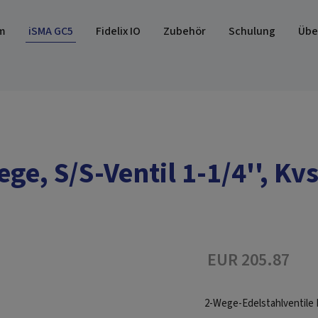
m
iSMA GC5
Fidelix IO
Zubehör
Schulung
Übe
ge, S/S-Ventil 1-1/4'', Kv
EUR 205.87
2-Wege-Edelstahlventile P