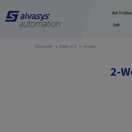
N4 Tridiu
Job
Startseite
iSMA GC5
Ventile
2-We