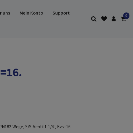
r uns
Mein Konto
Support
s=16.
N182-Wege, S/S-Ventil 1-1/4'', Kvs=16.