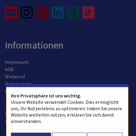
Informationen
Impressum
AGB
Wiederruf
Datenschutz
Kontaktformular
Ihre Privatsphäre ist uns wichtig.
Unsere Website verwendet Cookies. Dies ermöglicht
uns, Ihr Nutzerlebnis zu optimieren. Indem Sie unsere
Copyright © 2025 alvasys automation ag. Alle Rechte
Website weiterhin nutzen, erklären Sie sich damit
vorbehalten.
einverstanden.