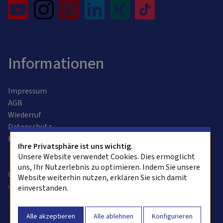
Informationen
Impressum
AGB
Wiederruf
Datenschutz
Kontaktformular
Ihre Privatsphäre ist uns wichtig.
Unsere Website verwendet Cookies. Dies ermöglicht
uns, Ihr Nutzerlebnis zu optimieren. Indem Sie unsere
Copyright © 2025 alvasys automation ag. Alle Rechte
Website weiterhin nutzen, erklären Sie sich damit
vorbehalten.
einverstanden.