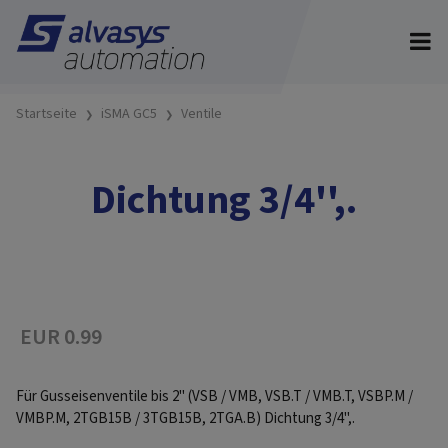
Startseite
iSMA GC5
Ventile
Dichtung 3/4'',.
EUR 0.99
Für Gusseisenventile bis 2" (VSB / VMB, VSB.T / VMB.T, VSBP.M /
VMBP.M, 2TGB15B / 3TGB15B, 2TGA.B) Dichtung 3/4'',.