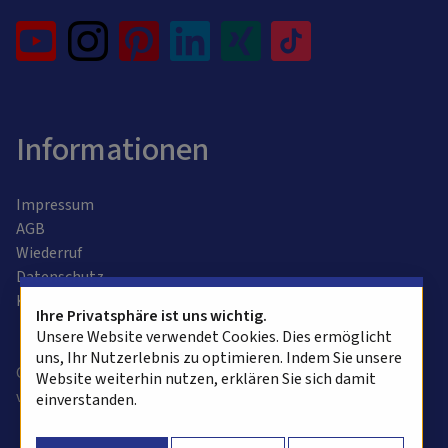
Informationen
Impressum
AGB
Wiederruf
Datenschutz
Kontaktformular
Ihre Privatsphäre ist uns wichtig.
Unsere Website verwendet Cookies. Dies ermöglicht
uns, Ihr Nutzerlebnis zu optimieren. Indem Sie unsere
Copyright © 2025 alvasys automation ag. Alle Rechte
Website weiterhin nutzen, erklären Sie sich damit
vorbehalten.
einverstanden.