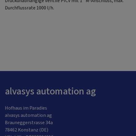
Druckunabhängige Ventile PICV mit 1'' M-Anschluss, max.
Durchflussrate 1000 l/h.
alvasys automation ag
Hofhaus im Paradies
alvasys automation ag
Brauneggerstrasse 34a
78462 Konstanz (DE)