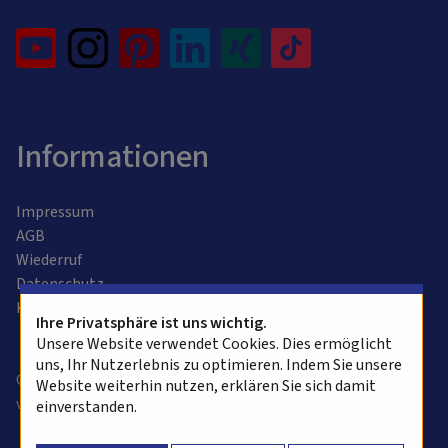
Informationen
Impressum
AGB
Wiederruf
Datenschutz
Kontaktformular
Ihre Privatsphäre ist uns wichtig.
Unsere Website verwendet Cookies. Dies ermöglicht
uns, Ihr Nutzerlebnis zu optimieren. Indem Sie unsere
Copyright © 2025 alvasys automation ag. Alle Rechte
Website weiterhin nutzen, erklären Sie sich damit
vorbehalten.
einverstanden.