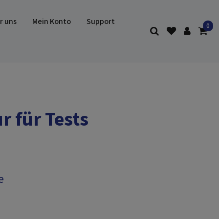
r uns
Mein Konto
Support
 für Tests
e