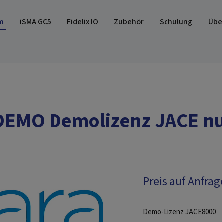
m
iSMA GC5
Fidelix IO
Zubehör
Schulung
Übe
EMO Demolizenz JACE nur
Preis auf Anfrag
Demo-Lizenz JACE8000