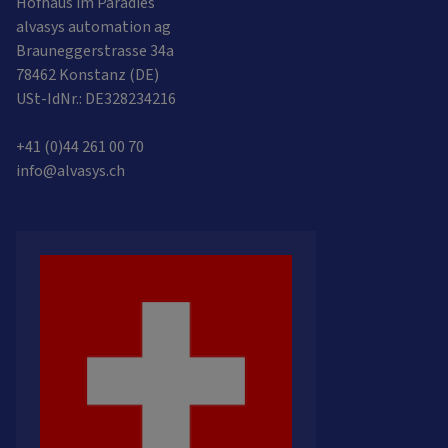
Hofhaus im Paradies
alvasys automation ag
Brauneggerstrasse 34a
78462 Konstanz (DE)
USt-IdNr.: DE328234216
+41 (0)44 261 00 70
info@alvasys.ch