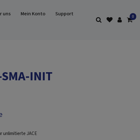
r uns
Mein Konto
Support
-SMA-INIT
e
r unlimitierte JACE