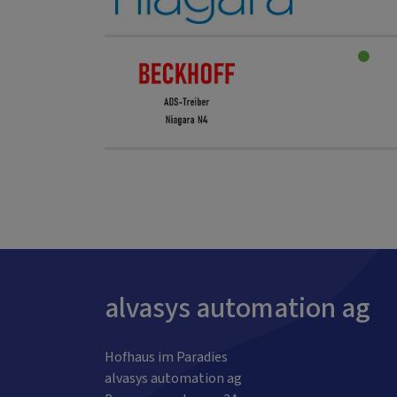
alvasys automation ag
Hofhaus im Paradies
alvasys automation ag