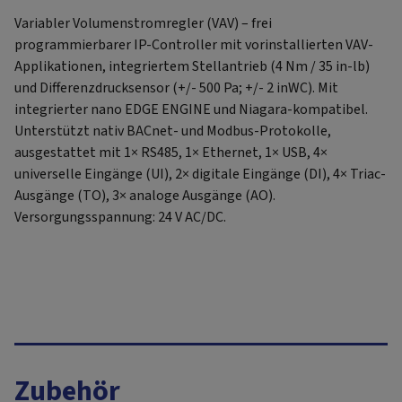
Variabler Volumenstromregler (VAV) – frei
programmierbarer IP-Controller mit vorinstallierten VAV-
Applikationen, integriertem Stellantrieb (4 Nm / 35 in-lb)
und Differenzdrucksensor (+/- 500 Pa; +/- 2 inWC). Mit
integrierter nano EDGE ENGINE und Niagara-kompatibel.
Unterstützt nativ BACnet- und Modbus-Protokolle,
ausgestattet mit 1× RS485, 1× Ethernet, 1× USB, 4×
universelle Eingänge (UI), 2× digitale Eingänge (DI), 4× Triac-
Ausgänge (TO), 3× analoge Ausgänge (AO).
Versorgungsspannung: 24 V AC/DC.
Zubehör