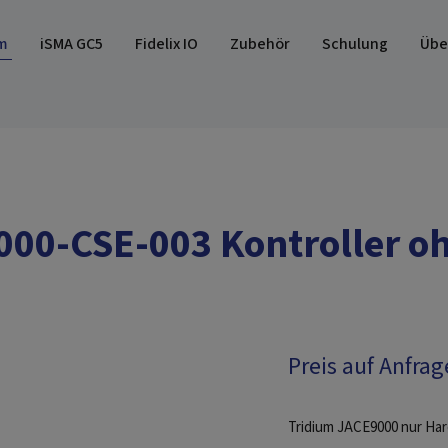
m
iSMA GC5
Fidelix IO
Zubehör
Schulung
Übe
00-CSE-003 Kontroller o
Preis auf Anfrag
Tridium JACE9000 nur Ha