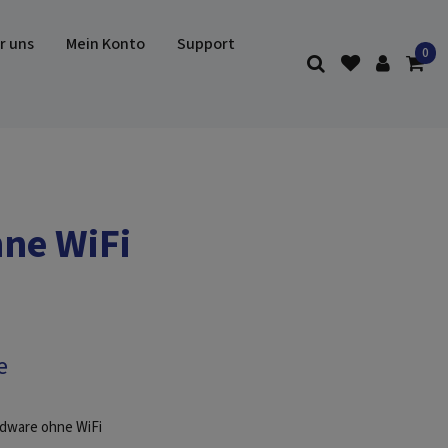
r uns
Mein Konto
Support
hne WiFi
e
rdware ohne WiFi