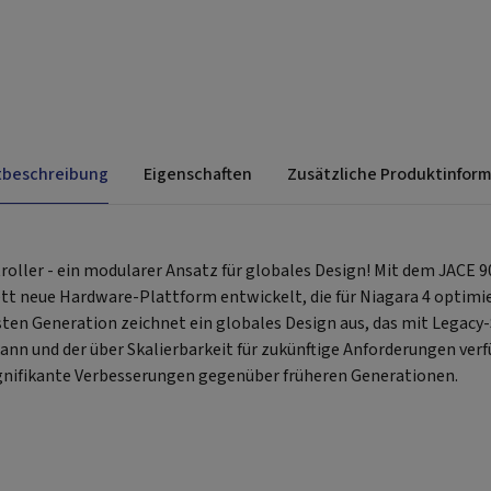
tbeschreibung
Eigenschaften
Zusätzliche Produktinfor
oller - ein modularer Ansatz für globales Design! Mit dem JACE 9
t neue Hardware-Plattform entwickelt, die für Niagara 4 optimier
sten Generation zeichnet ein globales Design aus, das mit Legac
nn und der über Skalierbarkeit für zukünftige Anforderungen verf
ignifikante Verbesserungen gegenüber früheren Generationen.