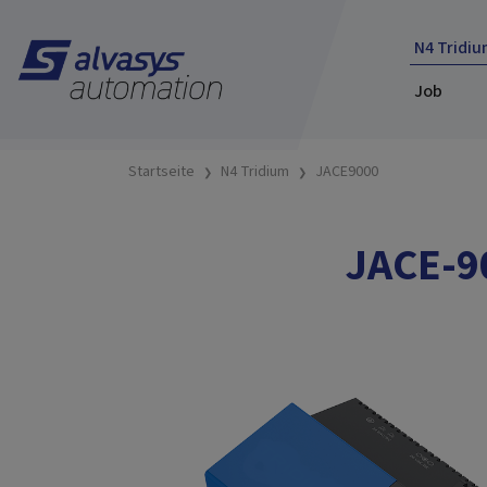
N4 Tridiu
Job
Startseite
N4 Tridium
JACE9000
JACE-90